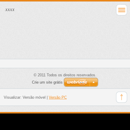
xxxx
© 2011 Todos os direitos reservados.
Crie um site grátis
Visualizar:
Versão móvel
|
Versão PC